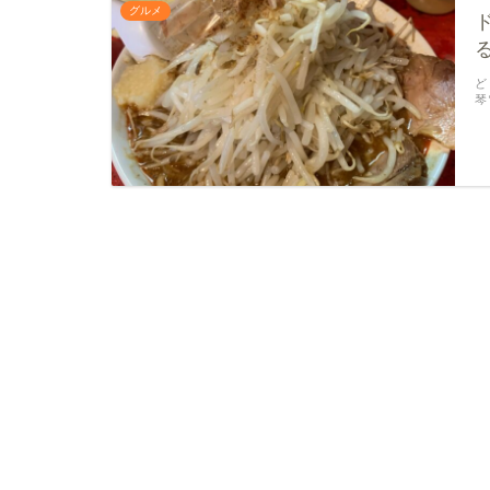
グルメ
ど
琴