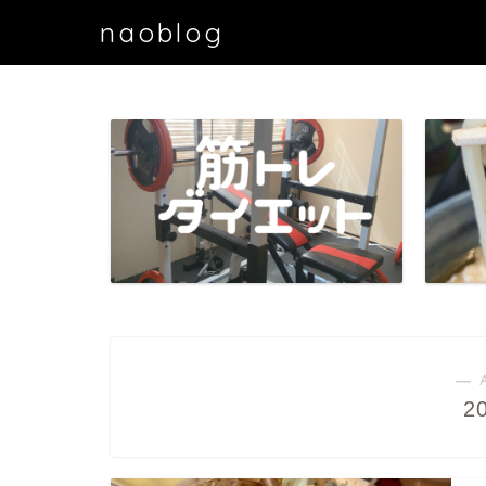
naoblog
― 
2