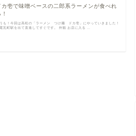
ドカ壱で味噌ベースの二郎系ラーメンが食べれ
る！
うも！今回は高松の「ラーメン つけ麺 ドカ壱」にやっていきました！
電瓦町駅を出て直進してすぐです。 外観 お店に入る …